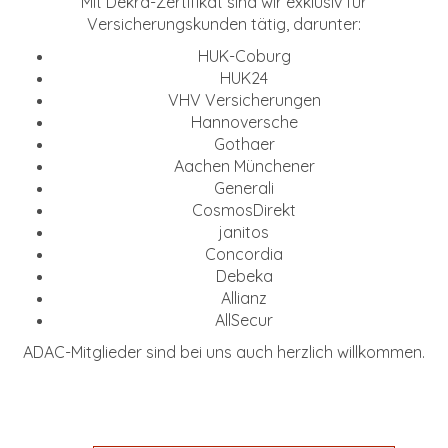
Mit Dekra-Zertifikat sind wir exklusiv für
Versicherungskunden tätig, darunter:
HUK-Coburg
HUK24
VHV Versicherungen
Hannoversche
Gothaer
Aachen Münchener
Generali
CosmosDirekt
janitos
Concordia
Debeka
Allianz
AllSecur
ADAC-Mitglieder sind bei uns auch herzlich willkommen.