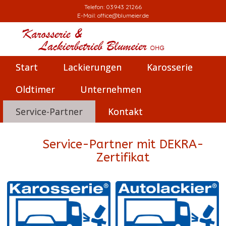
Telefon:
03943 21266
E-Mail:
office@blumeier.de
Start
Lackierungen
Karosserie
Oldtimer
Unternehmen
Service-Partner
Kontakt
Service-Partner mit DEKRA-
Zertifikat