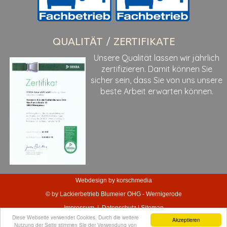
QUALITÄT / ZERTIFIKATE
Unsere Qualität lassen wir jährlich
zertifizieren. Damit können Sie
sicher sein, dass Sie von uns unsere
beste Arbeit erwarten können.
Webdesign by korschmedia
© by Lackierbetrieb Blumeier OHG - Wernigerode
Impressum
|
Datenschutz
|
Sitemap
Diese Webseite verwendet Cookies. Durch die weitere
Akzeptieren
Nutzung der Seite stimmen Sie der Verwendung von